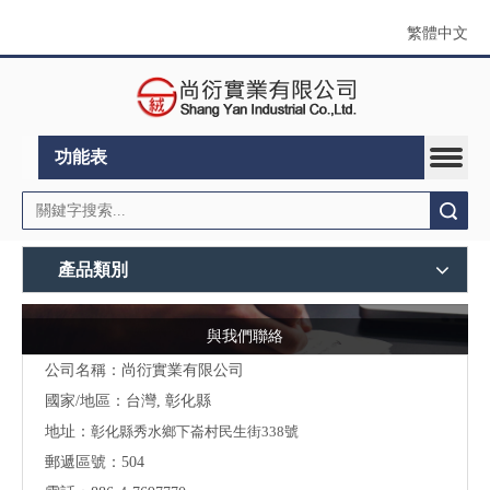
繁體中文
功能表
搜索
產品類別
與我們聯絡
公司名稱：尚衍實業有限公司
國家/地區：台灣, 彰化縣
地址：
彰化縣秀水鄉下崙村民生街338號
郵遞區號：504