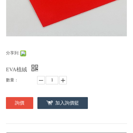
分享到:
EVA植絨
數量：
詢價
加入詢價籃