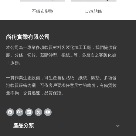
不織布腳墊
EVA貼條
尚衍實業有限公司
本公司為一專業多項軟質材料客製化加工工廠，我們提供背
膠、分條、切片、裁斷沖型、植絨...等，多層次之客製化加
工服務。
一貫作業生產設備，可生產自粘貼紙、紙絨、腳墊、多項發
泡軟質緩衝內襯，可依客戶要求任意尺寸的裁切，有備貨數
量不拘，交貨迅速，品質保證。
產品分類