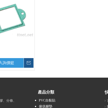
入詢價籃
詢價
產品分類
PVC自黏貼
膠、分條、
傢俱腳墊