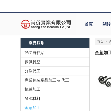
首頁
關於
首頁
»
產品類別
金蔥加
PVC自黏貼
傢俱腳墊
分條代工
專業包裝產品加工 & 代工
植絨加工
發泡材料
金蔥加工