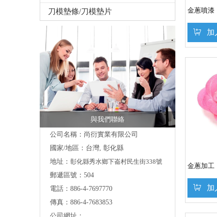
金蔥噴漆
刀模墊條/刀模墊片
加
與我們聯絡
公司名稱：尚衍實業有限公司
國家/地區：台灣, 彰化縣
地址：
彰化縣秀水鄉下崙村民生街338號
金蔥加工
郵遞區號：504
加
電話：886-4-7697770
傳真：886-4-7683853
公司網址：