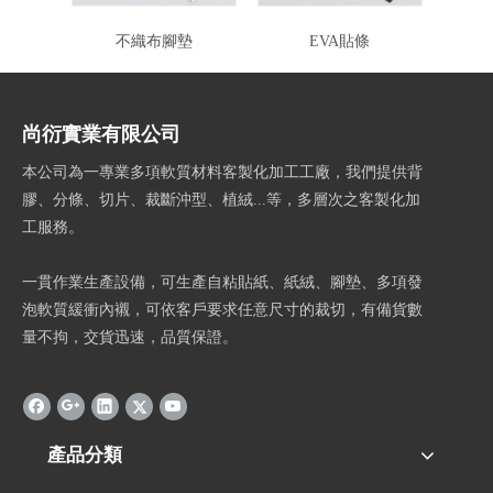
不織布腳墊
EVA貼條
尚衍實業有限公司
本公司為一專業多項軟質材料客製化加工工廠，我們提供背
膠、分條、切片、裁斷沖型、植絨...等，多層次之客製化加
工服務。
一貫作業生產設備，可生產自粘貼紙、紙絨、腳墊、多項發
泡軟質緩衝內襯，可依客戶要求任意尺寸的裁切，有備貨數
量不拘，交貨迅速，品質保證。
產品分類