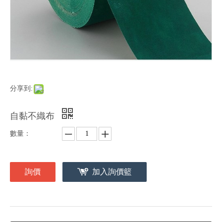
分享到:
自黏不織布
數量：
詢價
加入詢價籃