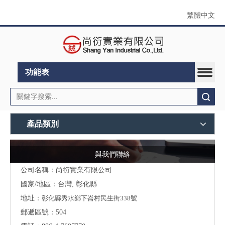
繁體中文
功能表
搜索
產品類別
與我們聯絡
公司名稱：尚衍實業有限公司
國家/地區：台灣, 彰化縣
地址：
彰化縣秀水鄉下崙村民生街338號
郵遞區號：504