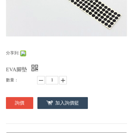
分享到:
EVA腳墊
數量：
詢價
加入詢價籃