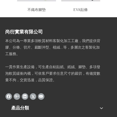
不織布腳墊
EVA貼條
尚衍實業有限公司
本公司為一專業多項軟質材料客製化加工工廠，我們提供背
膠、分條、切片、裁斷沖型、植絨...等，多層次之客製化加
工服務。
一貫作業生產設備，可生產自粘貼紙、紙絨、腳墊、多項發
泡軟質緩衝內襯，可依客戶要求任意尺寸的裁切，有備貨數
量不拘，交貨迅速，品質保證。
產品分類