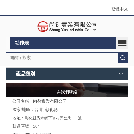
繁體中文
功能表
搜索
產品類別
與我們聯絡
公司名稱：尚衍實業有限公司
國家/地區：台灣, 彰化縣
地址：
彰化縣秀水鄉下崙村民生街338號
郵遞區號：504