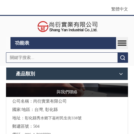
繁體中文
功能表
搜索
產品類別
與我們聯絡
公司名稱：尚衍實業有限公司
國家/地區：台灣, 彰化縣
地址：
彰化縣秀水鄉下崙村民生街338號
郵遞區號：504