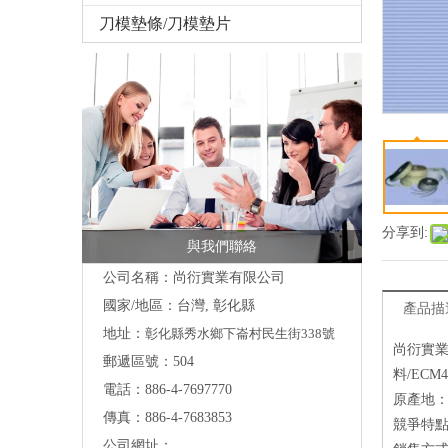
刀模墊條/刀模墊片
分享到:
與我們聯絡
公司名稱：尚衍實業有限公司
國家/地區：台灣, 彰化縣
產品描
地址：
彰化縣秀水鄉下崙村民生街338號
尚衍實業
郵遞區號：504
料/EC
電話：886-4-7697770
原產地
傳真：886-4-7683853
競爭特點
公司網址：