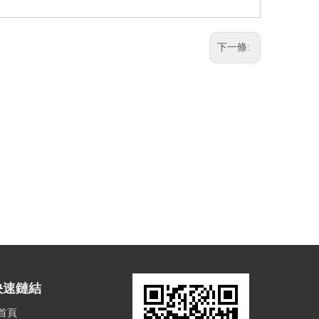
下一條:
快速鏈結
首頁