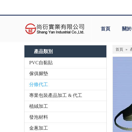
首頁
關於
首頁
»
產品類別
PVC自黏貼
傢俱腳墊
分條代工
專業包裝產品加工 & 代工
植絨加工
發泡材料
金蔥加工