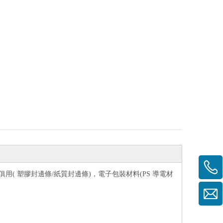
用( 塑膠封邊條/紙質封邊條)，電子包裝材料(PS 導電材