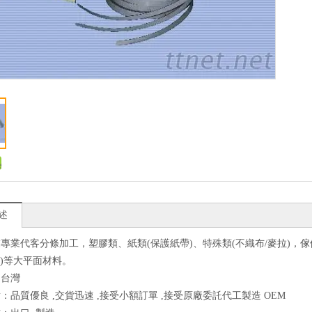
述
專業代客分條加工，塑膠類、紙類(保護紙帶)、特殊類(不織布/麥拉)，傢俱
M4)等大平面材料。
：台灣
：品質優良 ,交貨迅速 ,接受小額訂單 ,接受原廠委託代工製造 OEM