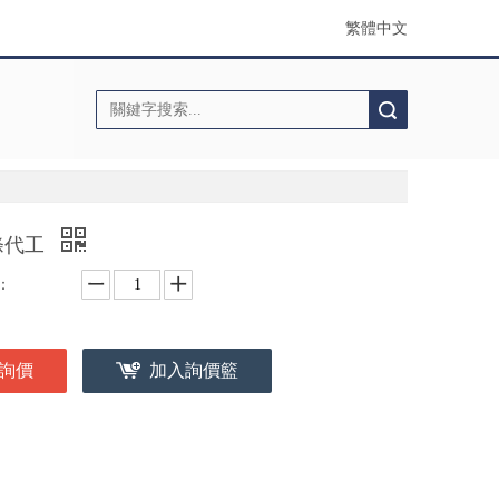
繁體中文
搜索
條代工
：
詢價
加入詢價籃