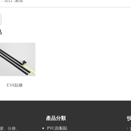
：出口 ,製造
品
EVA貼條
產品分類
PVC自黏貼
膠、分條、